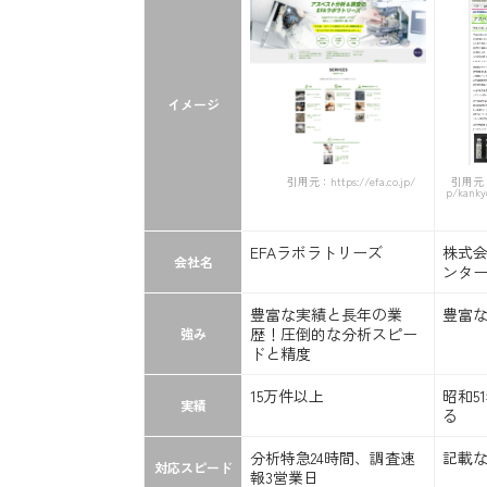
イメージ
引用元：https://efa.co.jp/
引用元：ht
p/kanky
EFAラボラトリーズ
株式
会社名
ンタ
豊富な実績と長年の業
豊富
歴！圧倒的な分析スピー
強み
ドと精度
15万件以上
昭和5
実績
る
分析特急24時間、調査速
記載
対応スピード
報3営業日