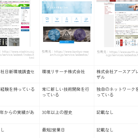
tp://www.nisshin.co.j
引用元：https://www.kankyo-rese
引用元：https://www.earth-a
o/service/asbest/index.h
arch.co.jp/service/asbestos/
o.jp/services/asbestos.
tml
会社日新環境調査セ
環境リサーチ株式会社
株式会社アースアプ
ー
ザル
な経験を持っている
常に新しい技術開発を行
独自のネットワーク
っている
っている
1年からの実績があ
30年以上の歴史
記載なし
なし
最短2営業日
記載なし