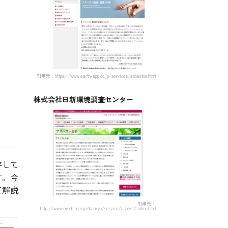
引用元：https://www.earth-app.co.jp/services/asbestos.html
株式会社日新環境調査センター
存して
す。今
て解説
引用元：
http://www.nisshin.co.jp/kankyo/service/asbest/index.html