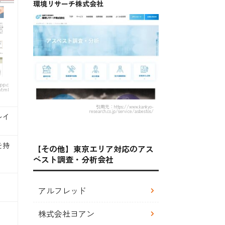
環境リサーチ株式会社
pp.c
html
引用元：https://www.kankyo-
research.co.jp/service/asbestos/
レイ
を持
【その他】東京エリア対応のアス
ベスト調査・分析会社
アルフレッド
株式会社ヨアン