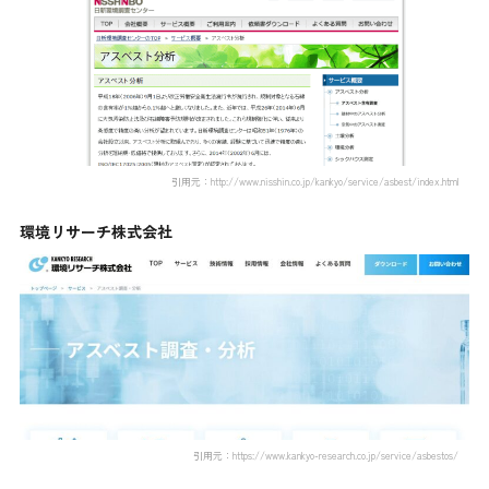
引用元：http://www.nisshin.co.jp/kankyo/service/asbest/index.html
環境リサーチ株式会社
引用元：https://www.kankyo-research.co.jp/service/asbestos/