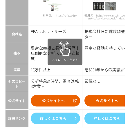
引用元：https://efa.co.jp/
引用元：http://www.nisshin.co.jp/
ankyo/service/asbest/index.htm
EFAラボラトリーズ
株式会社日新環境調査セ
会社名
ター
豊富な実績と長年の業歴！
豊富な経験を持っている
圧倒的な分析スピードと精
強み
度
スクロールできます
15万件以上
昭和51年からの実績があ
実績
分析特急24時間、調査速報
記載なし
対応スピー
ド
3営業日
公式サイトへ
公式サイトへ
公式サイト
詳しくはこちら
詳しくはこちら
詳細リンク