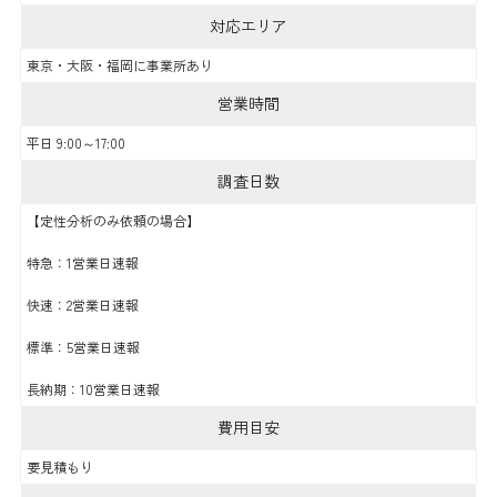
対応エリア
東京・大阪・福岡に事業所あり
営業時間
平日 9:00～17:00
調査日数
【定性分析のみ依頼の場合】
特急：1営業日速報
快速：2営業日速報
標準：5営業日速報
長納期：10営業日速報
費用目安
要見積もり