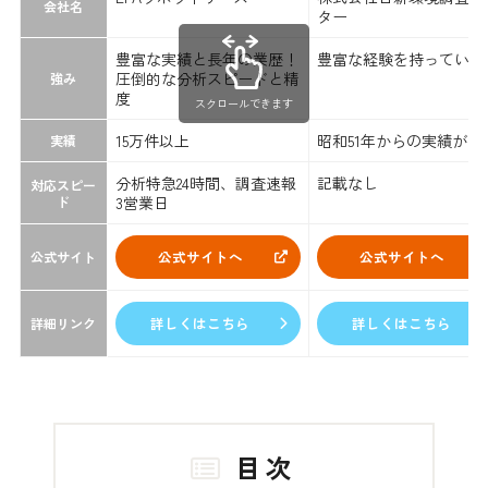
会社名
ター
豊富な実績と長年の業歴！
豊富な経験を持っている
圧倒的な分析スピードと精
強み
度
スクロールできます
15万件以上
昭和51年からの実績があ
実績
分析特急24時間、調査速報
記載なし
対応スピー
ド
3営業日
公式サイトへ
公式サイトへ
公式サイト
詳しくはこちら
詳しくはこちら
詳細リンク
目次