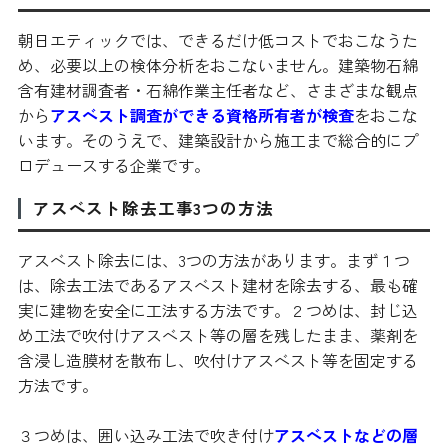
朝日エティックでは、できるだけ低コストでおこなうた
め、必要以上の検体分析をおこないません。建築物石綿
含有建材調査者・石綿作業主任者など、さまざまな観点
から
アスベスト調査ができる資格所有者が検査
をおこな
います。そのうえで、建築設計から施工まで総合的にプ
ロデュースする企業です。
アスベスト除去工事3つの方法
アスベスト除去には、3つの方法があります。まず１つ
は、除去工法であるアスベスト建材を除去する、最も確
実に建物を安全に工法する方法です。２つめは、封じ込
め工法で吹付けアスベスト等の層を残したまま、薬剤を
含浸し造膜材を散布し、吹付けアスベスト等を固定する
方法です。
３つめは、囲い込み工法で吹き付け
アスベストなどの層